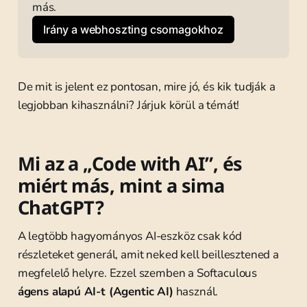
más.
Irány a webhoszting csomagokhoz
De mit is jelent ez pontosan, mire jó, és kik tudják a
legjobban kihasználni? Járjuk körül a témát!
Mi az a „Code with AI”, és
miért más, mint a sima
ChatGPT?
A legtöbb hagyományos AI-eszköz csak kód
részleteket generál, amit neked kell beillesztened a
megfelelő helyre. Ezzel szemben a Softaculous
ágens alapú AI-t (Agentic AI)
használ.