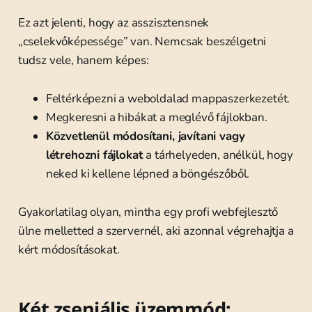
Ez azt jelenti, hogy az asszisztensnek
„cselekvőképessége” van. Nemcsak beszélgetni
tudsz vele, hanem képes:
Feltérképezni a weboldalad mappaszerkezetét.
Megkeresni a hibákat a meglévő fájlokban.
Közvetlenül módosítani, javítani vagy
létrehozni fájlokat
a tárhelyeden, anélkül, hogy
neked ki kellene lépned a böngészőből.
Gyakorlatilag olyan, mintha egy profi webfejlesztő
ülne melletted a szervernél, aki azonnal végrehajtja a
kért módosításokat.
Két zseniális üzemmód: