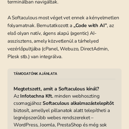
terminálban navigáltak.
A Softaculous most véget vet ennek a kényelmetlen
folyamatnak. Bemutatkozott a
„Code with AI”
, az
első olyan natív, ágens alapú (agentic) AI-
asszisztens, amely közvetlenül a tárhelyed
vezérlőpultjába (cPanel, Webuzo, DirectAdmin,
Plesk stb.) van integrálva.
TÁMOGATÓNK AJÁNLATA
Megtetszett, amit a Softaculous kínál?
Az 
Infotechna Kft.
 minden webhoszting 
csomagjához 
Softaculous alkalmazástelepítőt
biztosít, amellyel pillanatok alatt telepítheti a 
legnépszerűbb webes rendszereket – 
WordPress, Joomla, PrestaShop és még sok 