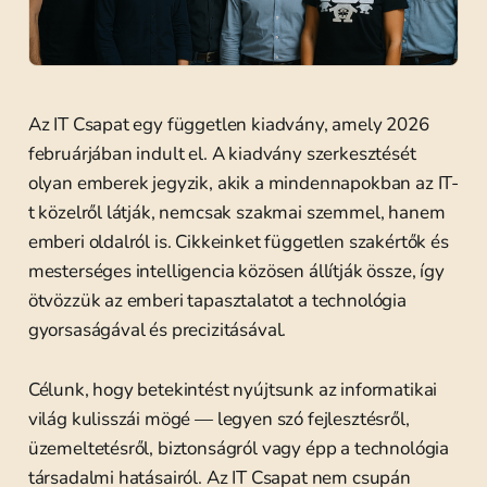
Az IT Csapat egy független kiadvány, amely 2026
februárjában indult el. A kiadvány szerkesztését
olyan emberek jegyzik, akik a mindennapokban az IT-
t közelről látják, nemcsak szakmai szemmel, hanem
emberi oldalról is. Cikkeinket független szakértők és
mesterséges intelligencia közösen állítják össze, így
ötvözzük az emberi tapasztalatot a technológia
gyorsaságával és precizitásával.
Célunk, hogy betekintést nyújtsunk az informatikai
világ kulisszái mögé — legyen szó fejlesztésről,
üzemeltetésről, biztonságról vagy épp a technológia
társadalmi hatásairól. Az IT Csapat nem csupán