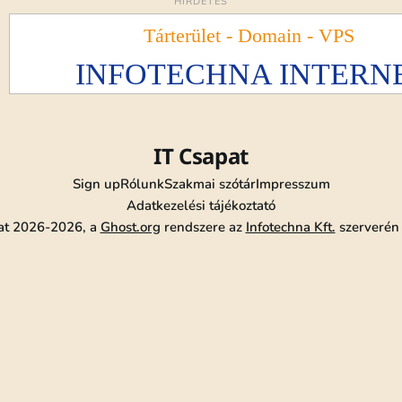
HIRDETÉS
IT Csapat
Sign up
Rólunk
Szakmai szótár
Impresszum
Adatkezelési tájékoztató
at 2026-2026, a
Ghost.org
rendszere az
Infotechna Kft.
szerverén 