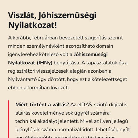
Viszlát, Jóhiszeműségi
Nyilatkozat!
A korábbi, februárban bevezetett szigorítás szerint
minden személynévként azonosítható domain
igényléséhez kötelező volt a
Jóhiszeműségi
Nyilatkozat (JHNy)
benyújtása. A tapasztalatok és a
regisztrátori visszajelzések alapján azonban a
Nyilvántartó úgy döntött, hogy ezt a kötelezettséget
ebben a formában kivezeti.
Miért történt a váltás?
Az eIDAS-szintű digitális
aláírás követelménye sok ügyfél számára
technikai akadályt jelentett. Mivel az ilyen jellegű
igénylések száma normalizálódott, lehetőség nyílt
egy életszerűbb, de továbbra is biztonságos