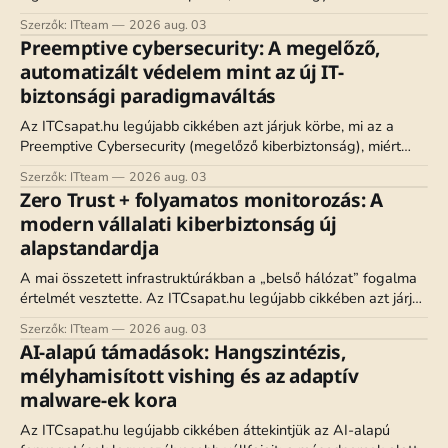
adatlokalizáció a valódi adatszuverenitással, hogyan formálja
Szerzők: ITteam
2026 aug. 03
át az EU-AI Act a felhőstratégiákat, és milyen szuverén
Preemptive cybersecurity: A megelőző,
felhőarchitektúrák állnak a szervezetek rendelkezésére.
automatizált védelem mint az új IT-
biztonsági paradigmaváltás
Az ITCsapat.hu legújabb cikkében azt járjuk körbe, mi az a
Preemptive Cybersecurity (megelőző kiberbiztonság), miért
váltja fel a hagyományos reaktív eszközöket, és hogyan teszi
Szerzők: ITteam
2026 aug. 03
lehetővé a kockázatok automatizált megszüntetését még a
Zero Trust + folyamatos monitorozás: A
támadás bekövetkezte előtt.
modern vállalati kiberbiztonság új
alapstandardja
A mai összetett infrastruktúrákban a „belső hálózat” fogalma
értelmét vesztette. Az ITCsapat.hu legújabb cikkében azt járjuk
körbe, miért lett a Zero Trust architektúra és a folyamatos
Szerzők: ITteam
2026 aug. 03
monitorozás a korszerű vállalati védelem kikerülhetetlen
AI-alapú támadások: Hangszintézis,
standardja, és hogyan ültethető át a gyakorlatba.
mélyhamisított vishing és az adaptív
malware-ek kora
Az ITCsapat.hu legújabb cikkében áttekintjük az AI-alapú