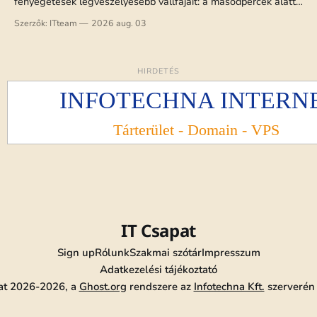
fenyegetések legveszélyesebb vállfajait: a másodpercek alatt
végrehajtható hangklónozást, az automatizált vishing-
Szerzők: ITteam
2026 aug. 03
kampányokat és az önállóan stratégiát váltó adaptív
kártevőket.
HIRDETÉS
IT Csapat
Sign up
Rólunk
Szakmai szótár
Impresszum
Adatkezelési tájékoztató
at 2026-2026, a
Ghost.org
rendszere az
Infotechna Kft.
szerverén 