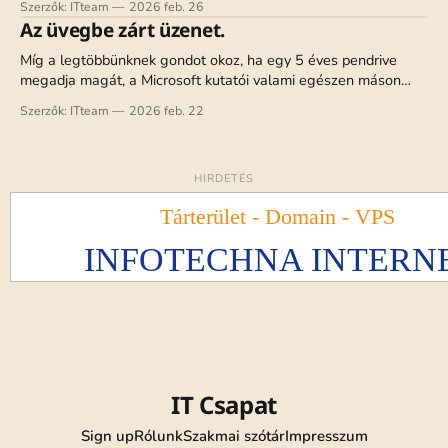
Szerzők: ITteam
2026 feb. 26
jövő zenéje. Azonban a legújabb kutatások szerint valami
Az üvegbe zárt üzenet.
kísértetiesen hasonlót fogunk használni a Holdon – nem
lézerágyúk, hanem egy sokkal alattomosabb ellenség, a
Míg a legtöbbünknek gondot okoz, ha egy 5 éves pendrive
holdpor
megadja magát, a Microsoft kutatói valami egészen máson
dolgoznak. A Project Silica legújabb eredményei szerint
Szerzők: ITteam
2026 feb. 22
hamarosan elfelejthetjük az adatok ötévenkénti másolgatását:
egy apró üveglap akár tízezer évig is megőrizheti digitális
emlékeinket. Mi az a Project Silica? A Microsoft Cambridge-i
HIRDETÉS
IT Csapat
Sign up
Rólunk
Szakmai szótár
Impresszum