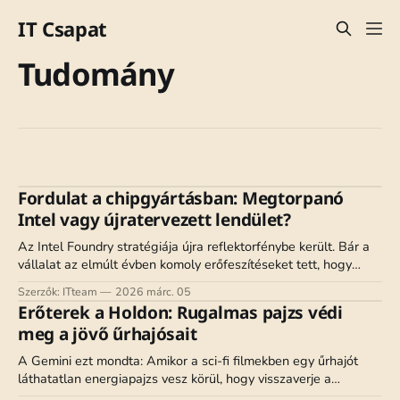
IT Csapat
Tudomány
Fordulat a chipgyártásban: Megtorpanó
Intel vagy újratervezett lendület?
Az Intel Foundry stratégiája újra reflektorfénybe került. Bár a
vállalat az elmúlt évben komoly erőfeszítéseket tett, hogy
versenyképes bérgyártóvá váljon, a legfrissebb hírek szerint a
Szerzők: ITteam
2026 márc. 05
18A és 14A gyártástechnológiák körül továbbra is komoly
Erőterek a Holdon: Rugalmas pajzs védi
kérdések merülnek fel. 🔧 18A: lassú javulás, de még nincs
meg a jövő űrhajósait
áttörés Lip-Bu Tan vezérigazgató szerint a 18A
A Gemini ezt mondta: Amikor a sci-fi filmekben egy űrhajót
láthatatlan energiapajzs vesz körül, hogy visszaverje a
támadásokat, hajlamosak vagyunk azt hinni, hogy ez a távoli